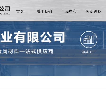
首页
关于我们
产品中心
检测设备