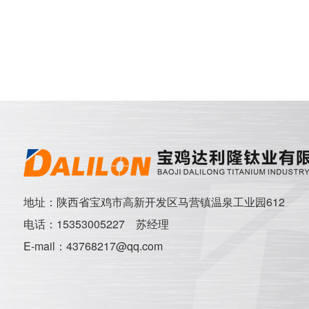
地址：陕西省宝鸡市高新开发区马营镇温泉工业园612
电话：15353005227 苏经理
E-mail：43768217@qq.com