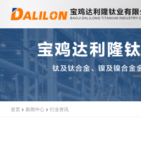
首页
>
新闻中心
>
行业资讯